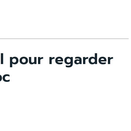
l pour regarder
oc